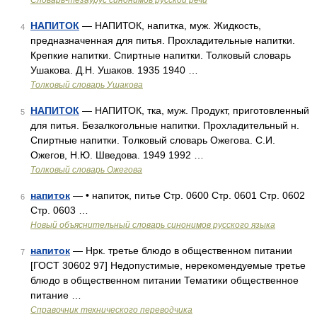
Словарь-тезаурус синонимов русской речи
НАПИТОК
— НАПИТОК, напитка, муж. Жидкость,
4
предназначенная для питья. Прохладительные напитки.
Крепкие напитки. Спиртные напитки. Толковый словарь
Ушакова. Д.Н. Ушаков. 1935 1940 …
Толковый словарь Ушакова
НАПИТОК
— НАПИТОК, тка, муж. Продукт, приготовленный
5
для питья. Безалкогольные напитки. Прохладительный н.
Спиртные напитки. Толковый словарь Ожегова. С.И.
Ожегов, Н.Ю. Шведова. 1949 1992 …
Толковый словарь Ожегова
напиток
— • напиток, питье Стр. 0600 Стр. 0601 Стр. 0602
6
Стр. 0603 …
Новый объяснительный словарь синонимов русского языка
напиток
— Нрк. третье блюдо в общественном питании
7
[ГОСТ 30602 97] Недопустимые, нерекомендуемые третье
блюдо в общественном питании Тематики общественное
питание …
Справочник технического переводчика