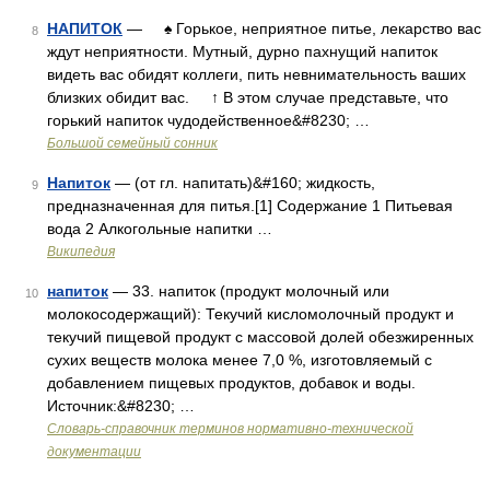
НАПИТОК
— ♠ Горькое, неприятное питье, лекарство вас
8
ждут неприятности. Мутный, дурно пахнущий напиток
видеть вас обидят коллеги, пить невнимательность ваших
близких обидит вас. ↑ В этом случае представьте, что
горький напиток чудодейственное&#8230; …
Большой семейный сонник
Напиток
— (от гл. напитать)&#160; жидкость,
9
предназначенная для питья.[1] Содержание 1 Питьевая
вода 2 Алкогольные напитки …
Википедия
напиток
— 33. напиток (продукт молочный или
10
молокосодержащий): Текучий кисломолочный продукт и
текучий пищевой продукт с массовой долей обезжиренных
сухих веществ молока менее 7,0 %, изготовляемый с
добавлением пищевых продуктов, добавок и воды.
Источник:&#8230; …
Словарь-справочник терминов нормативно-технической
документации