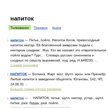
напиток
Толкование
Перевод
Книги
напиток
— Питье, пойло. Напиток богов, превосходный
1
напиток нектар. Ей благовонной амврозии подали с
нектаром сладким . Жук. Кто же назовет это отвратительное
пойло водою? Тург... . Словарь русских синонимов и
сходных по смыслу выражений. под. ред. Н.&#8230; …
Словарь синонимов
НАПИТОК
— Боткина. Жарг. мол. Шутл. ирон. или Пренебр.
2
Любой напиток в заведении общепита. Югановы, 142; ЧП,
24.06.91 …
Большой словарь русских поговорок
напиток
— НАПИТОК, питье, шутл. нектар, устар., шутл.
3
питие, разг. бурда, разг. пойло …